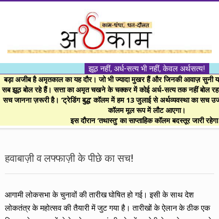
Skip
to
content
।।
झूठ नहीं, अर्ध-सत्य भी नहीं, केवल अर्थसत्य!
अर्थकाम।।
बड़ा अजीब है अमृतकाल का यह दौर। जो भी ज्यादा मुखर हैं और जिनकी आवाज़ सुनी या 
सब झूठ बोल रहे हैं। सत्ता का अमृत चखने के चक्कर में कोई अर्ध-सत्य तक नहीं बोल रहा। 
सच जानना ज़रूरी है। ‘ट्रेडिंग बुद्ध’ कॉलम में हम 13 जुलाई से अर्थव्यवस्था का सच उ
BE
कॉलम मूल रूप में लौट आएगा।
इस दौरान ‘तथास्तु’ का साप्ताहिक कॉलम बदस्तूर जारी रहेग
FINANCIALLY
Secondary
Navigation
हवाबाज़ी व लफ्फाज़ी के पीछे का सच!
CLEVER!
Menu
आगामी लोकसभा के चुनावों की तारीख घोषित हो गई। इसी के साथ देश
लोकतंत्र के महोत्सव की तैयारी में जुट गया है। तारीखों के ऐलान के ठीक एक