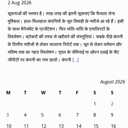
2 Aug 2026
सूचनाओं की भरमार है। तरह-तरह की इतनी सूचनाएं कि फैसला लेना
मुश्किल। हाल-फिलहाल कंपनियों के जून तिमाही के नतीजे आ रहे हैं। इसी
के साथ मैनेजमेंट के प्रजेंटेशन। फिर भांति-भांति के एनालिस्टों के
विश्लेषण। ब्रोकरों की तरफ से खरीदने की संस्तुतियां। सबके पीछे कंपनी
के वित्तीय नतीजों से लेकर सालाना रिपोर्ट तक। भूत से लेकर वर्तमान और
भविष्य तक का गहरा विश्लेषण। गूगल के जेमिनाई या ओपन एआई के चैट
जीपीटी पर कंपनी का नाम डालो। कंपनी
[…]
August 2026
M
T
W
T
F
S
S
1
2
3
4
5
6
7
8
9
10
11
12
13
14
15
16