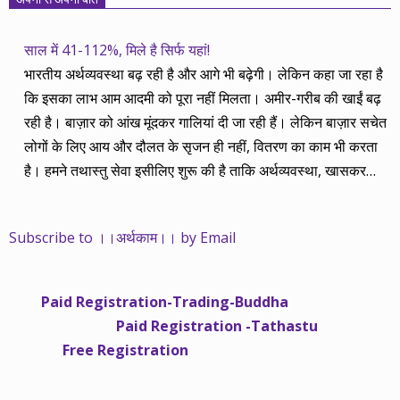
साल में 41-112%, मिले है सिर्फ यहां!
भारतीय अर्थव्यवस्था बढ़ रही है और आगे भी बढ़ेगी। लेकिन कहा जा रहा है
कि इसका लाभ आम आदमी को पूरा नहीं मिलता। अमीर-गरीब की खाईं बढ़
रही है। बाज़ार को आंख मूंदकर गालियां दी जा रही हैं। लेकिन बाज़ार सचेत
लोगों के लिए आय और दौलत के सृजन ही नहीं, वितरण का काम भी करता
है। हमने तथास्तु सेवा इसीलिए शुरू की है ताकि अर्थव्यवस्था, खासकर
कंपनियों के बढ़ने का लाभ निपट गरीबी से ऊपर रहनेवाले लोगों तक पहुंचाया
जा सके। वे जिन्हें बैंक बहुत हुआ तो 9 प्रतिशत देता है, जबकि वास्तविक
Subscribe to ।।अर्थकाम।। by Email
महंगाई की दर 10 प्रतिशत से ऊपर रहती है। वे भागकर जाते हैं सोने और
रीयल एस्टेट में चले जाते हैं तो उनकी बचत लॉक हो जाती है। देश के काम
नहीं आती। खुद उनके कितने काम आएगी, यह भी पक्का नहीं। जो पिछले
Paid Registration-Trading-Buddha
साढ़े चार सालों से अर्थकाम से जुड़े हैं, वे हमारी ईमानदारी और सत्यनिष्ठा से
Paid Registration -Tathastu
भलीभांति वाकिफ हैं। शुरू में हम भी कच्चे थे तो बाज़ार के उस्तादों के जाल
Free Registration
में फंस गए। गलतियां कीं। लेकिन जैसे ही समझ में आया, खटाक से उनसे
किनारा कस लिया। करीब सवा साल पहले से नए सिरे से शुरू किया तो