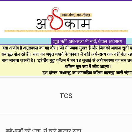
Skip
to
content
।।
झूठ नहीं, अर्ध-सत्य भी नहीं, केवल अर्थसत्य!
अर्थकाम।।
बड़ा अजीब है अमृतकाल का यह दौर। जो भी ज्यादा मुखर हैं और जिनकी आवाज़ सुनी या 
सब झूठ बोल रहे हैं। सत्ता का अमृत चखने के चक्कर में कोई अर्ध-सत्य तक नहीं बोल रहा। 
सच जानना ज़रूरी है। ‘ट्रेडिंग बुद्ध’ कॉलम में हम 13 जुलाई से अर्थव्यवस्था का सच उ
BE
कॉलम मूल रूप में लौट आएगा।
इस दौरान ‘तथास्तु’ का साप्ताहिक कॉलम बदस्तूर जारी रहेग
FINANCIALLY
Secondary
Navigation
TCS
CLEVER!
Menu
बड़े-बड़ों को धता, यूं चले बाज़ार सदा