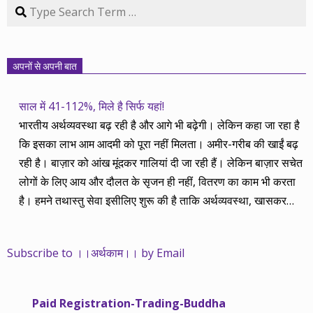
Search
अपनों से अपनी बात
साल में 41-112%, मिले है सिर्फ यहां!
भारतीय अर्थव्यवस्था बढ़ रही है और आगे भी बढ़ेगी। लेकिन कहा जा रहा है
कि इसका लाभ आम आदमी को पूरा नहीं मिलता। अमीर-गरीब की खाईं बढ़
रही है। बाज़ार को आंख मूंदकर गालियां दी जा रही हैं। लेकिन बाज़ार सचेत
लोगों के लिए आय और दौलत के सृजन ही नहीं, वितरण का काम भी करता
है। हमने तथास्तु सेवा इसीलिए शुरू की है ताकि अर्थव्यवस्था, खासकर
कंपनियों के बढ़ने का लाभ निपट गरीबी से ऊपर रहनेवाले लोगों तक पहुंचाया
जा सके। वे जिन्हें बैंक बहुत हुआ तो 9 प्रतिशत देता है, जबकि वास्तविक
Subscribe to ।।अर्थकाम।। by Email
महंगाई की दर 10 प्रतिशत से ऊपर रहती है। वे भागकर जाते हैं सोने और
रीयल एस्टेट में चले जाते हैं तो उनकी बचत लॉक हो जाती है। देश के काम
नहीं आती। खुद उनके कितने काम आएगी, यह भी पक्का नहीं। जो पिछले
Paid Registration-Trading-Buddha