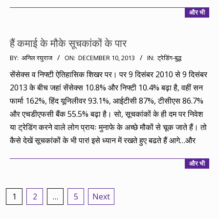
और भी
हैं कमाई के मौके सूचकांकों के पार
2013-
BY:
अनिल रघुराज
ON:
DECEMBER 10, 2013
IN:
ट्रेडिंग-बुद्ध
12-
सेंसेक्स व निफ्टी ऐतिहासिक शिखर पर। पर 9 दिसंबर 2010 से 9 दिसंबर
10
2013 के बीच जहां सेंसेक्स 10.8% और निफ्टी 10.4% बढ़ा है, वहीं सन
फार्मा 162%, हिंद यूनिलीवर 93.1%, आईटीसी 87%, टीसीएस 86.7%
और एचडीएफसी बैंक 55.5% बढ़ा है। सो, सूचकांकों के ही दम पर निवेश
या ट्रेडिंग करने वाले लोग प्रायः मुनाफे के अच्छे मौकों से चूक जाते हैं। तो
कैसे देखें सूचकांकों के भी पार! इसे ध्यान में रखते हुए बढते हैं आगे…और
और भी
Posts
1
2
…
5
Next
pagination