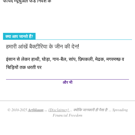
फायदे म्यूचुअल फंड निवेश के
कर्महीन नर पावत नाहीं। आपके हिस्से का कुछ कर्म हम कर दे रहे हैं। बाकी
तो आपको ही करना पड़ेगा। इसलिए…. सोचिए। समझिए। फैसला
कीजिए। तथास्तु!!!
क्या आप जानते हैं?
हमारी आंखें बैक्टीरिया के जीन की देन!
इंसान से लेकर हाथी, घोड़ा, गाय-बैल, सांप, छिपकली, मेढक, मगरमच्छ व
चिड़ियों तक धरती पर
और भी
Arthkaam
...
© 2010-2025
{Disclaimer}
... क्योंकि जानकारी ही पैसा है! ... Spreading
Financial Freedom