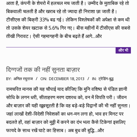
आता है, कंपनी के शेयरो में हलचल मच जाती है। उम्मीद के मुताबिक रहे तो
बिकवाली चलती है और खराब रहे तो ज्यादा ही निराशा छा जाती है।
टीसीएस की बिक्री 33% बढ गई। लेकिन विश्लेषकों की अपेक्षा से कम थी
तो उसके शेयर खटाक से 5.6% गिर गए। बीस महीनों में टीसीएस की सबसे
तीखी गिरावट। ऐसी गहमागहनी के बीच बढ़ते हैं आगे…और
और भी
दिग्गजों तक की नहीं सुनता बाज़ार
2013-
BY:
अनिल रघुराज
ON:
DECEMBER 18, 2013
IN:
ट्रेडिंग-बुद्ध
12-
रामचरित मानस की यह चौपाई याद कीजिए कि मुनि वशिष्ठ से पंडित ज्ञानी
18
सोधि के लगन धरी, सीताहरण मरण दशरथ को, वन में विपति परी। जीवन
और बाज़ार की यही खूबसूरती है कि वह बड़े-बड़े विद्वानों की भी नहीं सुनता।
जहां लाखों देशी-विदेशी निवेशकों का धन-मन लगा हो, भाव हर मिनट पर
बदलते हों, वहां बाज़ार को मुठ्ठी में करने का दंभ भला कैसे टिकेगा! इसलिए
फायदे के साथ रखें घाटे का हिसाब। अब बुध की बुद्धि…और