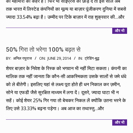
की महामारी का कहर है। फिर भी साइप्रस को छोड़ दें तो इस साल अब
तक भारत में लिस्टेड कंपनियों का मूल्य या बाज़ार पूंजीकरण दुनिया में सबसे
ज्यादा 33.54% बढ़ा है। उम्मीद पर टिके बाज़ार में राह शुक्रवार की…और
और भी
50% गिरा तो भरेगा 100% बढ़त से
2014-
BY:
अनिल रघुराज
ON:
JUNE 29, 2014
IN:
ट्रेडिंग-बुद्ध
06-
शेयर बाज़ार के निवेश के रिस्क को भगवान भी नहीं मिटा सकता। कंपनी का
29
मालिक तक नहीं जानता कि कौन-सी आकस्मिकता उसके सालों से जमे धंधे
को ले बीतेगी। इसलिए यहां से लक्ष्य पूरा होते ही धन निकाल कर ज़मीन,
सोने या एफडी जैसे सुरक्षित माध्यम में लगा दें। दूसरे, ज्यादा घाटा भी न
सहें। कोई शेयर 25% गिर गया तो बेचकर निकल लें क्योंकि उतना भरने के
लिए उसे 33.33% बढ़ना पड़ेगा। अब आज का तथास्तु…और
और भी