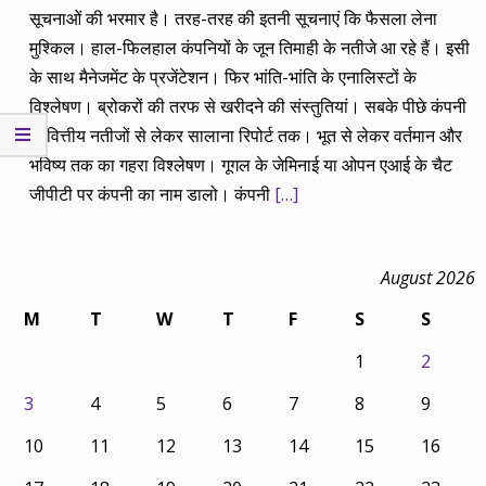
सूचनाओं की भरमार है। तरह-तरह की इतनी सूचनाएं कि फैसला लेना
मुश्किल। हाल-फिलहाल कंपनियों के जून तिमाही के नतीजे आ रहे हैं। इसी
के साथ मैनेजमेंट के प्रजेंटेशन। फिर भांति-भांति के एनालिस्टों के
विश्लेषण। ब्रोकरों की तरफ से खरीदने की संस्तुतियां। सबके पीछे कंपनी
के वित्तीय नतीजों से लेकर सालाना रिपोर्ट तक। भूत से लेकर वर्तमान और
भविष्य तक का गहरा विश्लेषण। गूगल के जेमिनाई या ओपन एआई के चैट
जीपीटी पर कंपनी का नाम डालो। कंपनी
[…]
August 2026
M
T
W
T
F
S
S
1
2
3
4
5
6
7
8
9
10
11
12
13
14
15
16