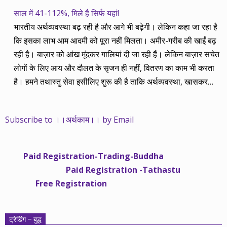
साल में 41-112%, मिले है सिर्फ यहां!
भारतीय अर्थव्यवस्था बढ़ रही है और आगे भी बढ़ेगी। लेकिन कहा जा रहा है
कि इसका लाभ आम आदमी को पूरा नहीं मिलता। अमीर-गरीब की खाईं बढ़
रही है। बाज़ार को आंख मूंदकर गालियां दी जा रही हैं। लेकिन बाज़ार सचेत
लोगों के लिए आय और दौलत के सृजन ही नहीं, वितरण का काम भी करता
है। हमने तथास्तु सेवा इसीलिए शुरू की है ताकि अर्थव्यवस्था, खासकर
कंपनियों के बढ़ने का लाभ निपट गरीबी से ऊपर रहनेवाले लोगों तक पहुंचाया
जा सके। वे जिन्हें बैंक बहुत हुआ तो 9 प्रतिशत देता है, जबकि वास्तविक
Subscribe to ।।अर्थकाम।। by Email
महंगाई की दर 10 प्रतिशत से ऊपर रहती है। वे भागकर जाते हैं सोने और
रीयल एस्टेट में चले जाते हैं तो उनकी बचत लॉक हो जाती है। देश के काम
नहीं आती। खुद उनके कितने काम आएगी, यह भी पक्का नहीं। जो पिछले
Paid Registration-Trading-Buddha
साढ़े चार सालों से अर्थकाम से जुड़े हैं, वे हमारी ईमानदारी और सत्यनिष्ठा से
Paid Registration -Tathastu
भलीभांति वाकिफ हैं। शुरू में हम भी कच्चे थे तो बाज़ार के उस्तादों के जाल
Free Registration
में फंस गए। गलतियां कीं। लेकिन जैसे ही समझ में आया, खटाक से उनसे
किनारा कस लिया। करीब सवा साल पहले से नए सिरे से शुरू किया तो
मजबूत आधार और गहन रिसर्च के साथ। उसी का नतीजा है कि हमारी
ट्रेडिंग – बुद्ध