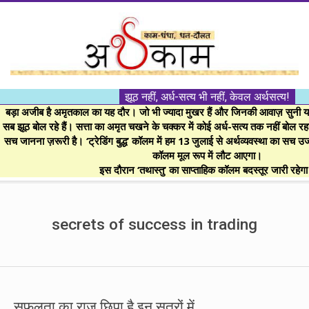
Skip
to
content
।।
झूठ नहीं, अर्ध-सत्य भी नहीं, केवल अर्थसत्य!
अर्थकाम।।
बड़ा अजीब है अमृतकाल का यह दौर। जो भी ज्यादा मुखर हैं और जिनकी आवाज़ सुनी या 
सब झूठ बोल रहे हैं। सत्ता का अमृत चखने के चक्कर में कोई अर्ध-सत्य तक नहीं बोल रहा। 
सच जानना ज़रूरी है। ‘ट्रेडिंग बुद्ध’ कॉलम में हम 13 जुलाई से अर्थव्यवस्था का सच उ
BE
कॉलम मूल रूप में लौट आएगा।
इस दौरान ‘तथास्तु’ का साप्ताहिक कॉलम बदस्तूर जारी रहेग
FINANCIALLY
Secondary
Navigation
secrets of success in trading
CLEVER!
Menu
सफलता का राज़ छिपा है इन सूत्रों में