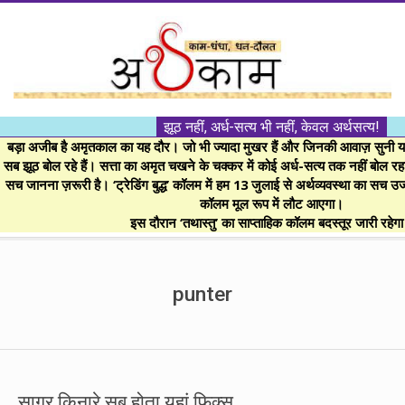
Skip
to
content
।।
झूठ नहीं, अर्ध-सत्य भी नहीं, केवल अर्थसत्य!
अर्थकाम।।
बड़ा अजीब है अमृतकाल का यह दौर। जो भी ज्यादा मुखर हैं और जिनकी आवाज़ सुनी या 
सब झूठ बोल रहे हैं। सत्ता का अमृत चखने के चक्कर में कोई अर्ध-सत्य तक नहीं बोल रहा। 
सच जानना ज़रूरी है। ‘ट्रेडिंग बुद्ध’ कॉलम में हम 13 जुलाई से अर्थव्यवस्था का सच उ
BE
कॉलम मूल रूप में लौट आएगा।
इस दौरान ‘तथास्तु’ का साप्ताहिक कॉलम बदस्तूर जारी रहेग
FINANCIALLY
Secondary
Navigation
punter
CLEVER!
Menu
सागर किनारे सब होता यहां फिक्स