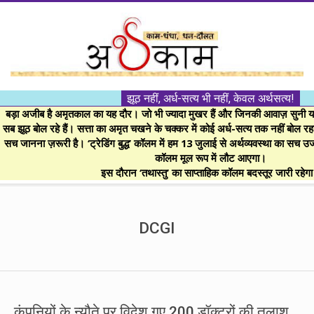
Skip
to
content
।।
झूठ नहीं, अर्ध-सत्य भी नहीं, केवल अर्थसत्य!
अर्थकाम।।
बड़ा अजीब है अमृतकाल का यह दौर। जो भी ज्यादा मुखर हैं और जिनकी आवाज़ सुनी या 
सब झूठ बोल रहे हैं। सत्ता का अमृत चखने के चक्कर में कोई अर्ध-सत्य तक नहीं बोल रहा। 
सच जानना ज़रूरी है। ‘ट्रेडिंग बुद्ध’ कॉलम में हम 13 जुलाई से अर्थव्यवस्था का सच उ
BE
कॉलम मूल रूप में लौट आएगा।
इस दौरान ‘तथास्तु’ का साप्ताहिक कॉलम बदस्तूर जारी रहेग
FINANCIALLY
Secondary
Navigation
DCGI
CLEVER!
Menu
कंपनियों के न्यौते पर विदेश गए 200 डॉक्टरों की तलाश