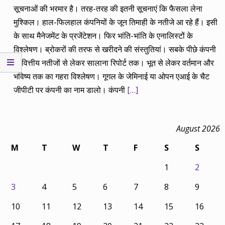
सूचनाओं की भरमार है। तरह-तरह की इतनी सूचनाएं कि फैसला लेना
मुश्किल। हाल-फिलहाल कंपनियों के जून तिमाही के नतीजे आ रहे हैं। इसी
के साथ मैनेजमेंट के प्रजेंटेशन। फिर भांति-भांति के एनालिस्टों के
विश्लेषण। ब्रोकरों की तरफ से खरीदने की संस्तुतियां। सबके पीछे कंपनी
के वित्तीय नतीजों से लेकर सालाना रिपोर्ट तक। भूत से लेकर वर्तमान और
भविष्य तक का गहरा विश्लेषण। गूगल के जेमिनाई या ओपन एआई के चैट
जीपीटी पर कंपनी का नाम डालो। कंपनी
[…]
August 2026
M
T
W
T
F
S
S
1
2
3
4
5
6
7
8
9
10
11
12
13
14
15
16