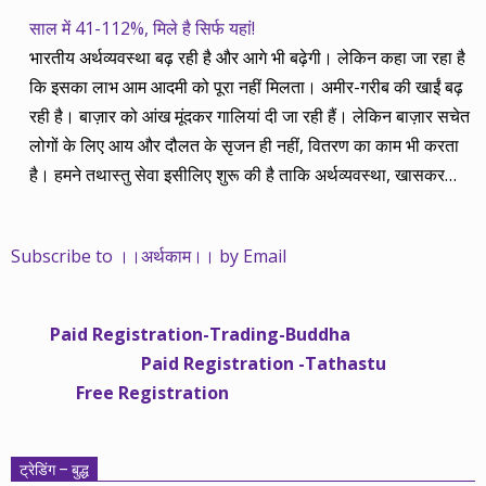
साल में 41-112%, मिले है सिर्फ यहां!
भारतीय अर्थव्यवस्था बढ़ रही है और आगे भी बढ़ेगी। लेकिन कहा जा रहा है
कि इसका लाभ आम आदमी को पूरा नहीं मिलता। अमीर-गरीब की खाईं बढ़
रही है। बाज़ार को आंख मूंदकर गालियां दी जा रही हैं। लेकिन बाज़ार सचेत
लोगों के लिए आय और दौलत के सृजन ही नहीं, वितरण का काम भी करता
है। हमने तथास्तु सेवा इसीलिए शुरू की है ताकि अर्थव्यवस्था, खासकर
कंपनियों के बढ़ने का लाभ निपट गरीबी से ऊपर रहनेवाले लोगों तक पहुंचाया
जा सके। वे जिन्हें बैंक बहुत हुआ तो 9 प्रतिशत देता है, जबकि वास्तविक
Subscribe to ।।अर्थकाम।। by Email
महंगाई की दर 10 प्रतिशत से ऊपर रहती है। वे भागकर जाते हैं सोने और
रीयल एस्टेट में चले जाते हैं तो उनकी बचत लॉक हो जाती है। देश के काम
नहीं आती। खुद उनके कितने काम आएगी, यह भी पक्का नहीं। जो पिछले
Paid Registration-Trading-Buddha
साढ़े चार सालों से अर्थकाम से जुड़े हैं, वे हमारी ईमानदारी और सत्यनिष्ठा से
Paid Registration -Tathastu
भलीभांति वाकिफ हैं। शुरू में हम भी कच्चे थे तो बाज़ार के उस्तादों के जाल
Free Registration
में फंस गए। गलतियां कीं। लेकिन जैसे ही समझ में आया, खटाक से उनसे
किनारा कस लिया। करीब सवा साल पहले से नए सिरे से शुरू किया तो
मजबूत आधार और गहन रिसर्च के साथ। उसी का नतीजा है कि हमारी
ट्रेडिंग – बुद्ध