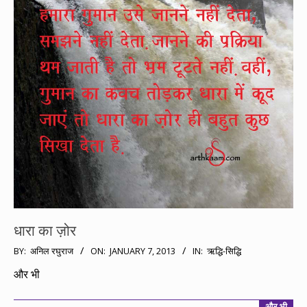
धारा का ज़ोर
2013-
BY:
अनिल रघुराज
ON:
JANUARY 7, 2013
IN:
ऋद्धि-सिद्धि
01-
और भी
07
और भी