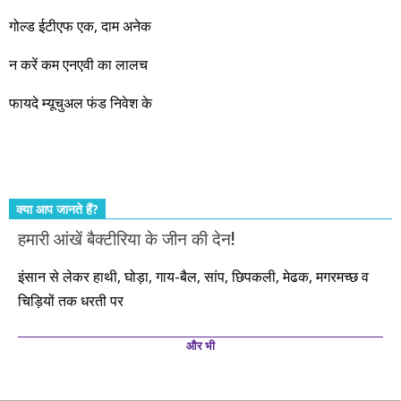
नहीं, दस साल में अपनी बचत से दस गुना दौलत बनाने के मौके बहुत सारे
गोल्ड ईटीएफ एक, दाम अनेक
आएंगे। दूसरे आपको बस उल्लू बनाएंगे। केवल हम ही हैं जो पूरी ईमानदारी
और सत्यनिष्ठा से आपके लिए निवेश के हर रविवार को शानदार मौके लेकर
न करें कम एनएवी का लालच
आते रहेंगे। तुलसीदास की चौपाई याद कीजिए – सकल पदारथ है जन मांही,
फायदे म्यूचुअल फंड निवेश के
कर्महीन नर पावत नाहीं। आपके हिस्से का कुछ कर्म हम कर दे रहे हैं। बाकी
तो आपको ही करना पड़ेगा। इसलिए…. सोचिए। समझिए। फैसला
कीजिए। तथास्तु!!!
क्या आप जानते हैं?
हमारी आंखें बैक्टीरिया के जीन की देन!
इंसान से लेकर हाथी, घोड़ा, गाय-बैल, सांप, छिपकली, मेढक, मगरमच्छ व
चिड़ियों तक धरती पर
और भी