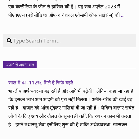
एक बैक्टीरिया के जीन से हासिल की है। यह सच अप्रैल 2023 में
पीएनएएस (प्रोसीडिंग्स ऑफ द नेशनल एकेडमी ऑफ साइंसेज) की
…
Search
अपनों से अपनी बात
साल में 41-112%, मिले है सिर्फ यहां!
भारतीय अर्थव्यवस्था बढ़ रही है और आगे भी बढ़ेगी। लेकिन कहा जा रहा है
कि इसका लाभ आम आदमी को पूरा नहीं मिलता। अमीर-गरीब की खाईं बढ़
रही है। बाज़ार को आंख मूंदकर गालियां दी जा रही हैं। लेकिन बाज़ार सचेत
लोगों के लिए आय और दौलत के सृजन ही नहीं, वितरण का काम भी करता
है। हमने तथास्तु सेवा इसीलिए शुरू की है ताकि अर्थव्यवस्था, खासकर
कंपनियों के बढ़ने का लाभ निपट गरीबी से ऊपर रहनेवाले लोगों तक पहुंचाया