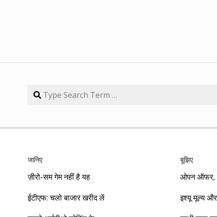
जानिए
बूझिए
ज़ीरो-सम गेम नहीं है यह
ओपन ऑफर, बा
ईटीएफ: चलो बाजार खरीद लें
इश्यू मूल्य और