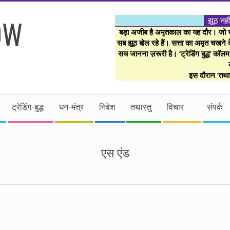
झूठ नही
बड़ा अजीब है अमृतकाल का यह दौर। जो भी 
सब झूठ बोल रहे हैं। सत्ता का अमृत चखने के
सच जानना ज़रूरी है। ‘ट्रेडिंग बुद्ध’ कॉल
इस दौरान ‘तथास
ट्रेडिंग-बुद्ध
धन-मंत्र
निवेश
तथास्तु
विचार
संपर्क
एस एंड