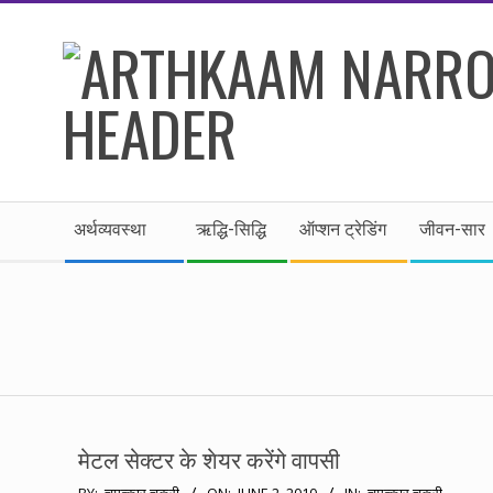
Skip
to
content
।।
Secondary
अर्थकाम।।
अर्थव्यवस्था
ऋद्धि-सिद्धि
ऑप्शन ट्रेडिंग
जीवन-सार
Navigation
Menu
BE
FINANCIALLY
CLEVER!
मेटल सेक्टर के शेयर करेंगे वापसी
2010-