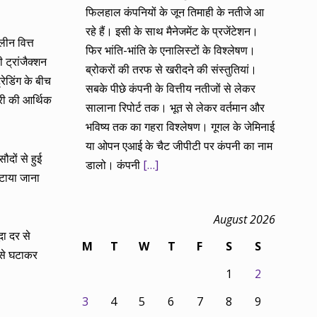
फिलहाल कंपनियों के जून तिमाही के नतीजे आ
रहे हैं। इसी के साथ मैनेजमेंट के प्रजेंटेशन।
ीन वित्त
फिर भांति-भांति के एनालिस्टों के विश्लेषण।
ट्रांजैक्शन
ब्रोकरों की तरफ से खरीदने की संस्तुतियां।
ेडिंग के बीच
सबके पीछे कंपनी के वित्तीय नतीजों से लेकर
री की आर्थिक
सालाना रिपोर्ट तक। भूत से लेकर वर्तमान और
भविष्य तक का गहरा विश्लेषण। गूगल के जेमिनाई
या ओपन एआई के चैट जीपीटी पर कंपनी का नाम
ौदों से हुई
डालो। कंपनी
[…]
टाया जाना
August 2026
दा दर से
M
T
W
T
F
S
S
 से घटाकर
1
2
3
4
5
6
7
8
9