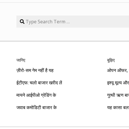
जानिए
बूझिए
ज़ीरो-सम गेम नहीं है यह
ओपन ऑफर, बा
ईटीएफ: चलो बाजार खरीद लें
इश्यू मूल्य और
मायने आईपीओ ग्रेडिंग के
गुत्थी ऋण ब
जवाब कमोडिटी बाजार के
यह कासा बला 