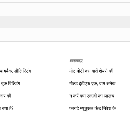
Search
आज़माइए
यबैक, डीलिस्टिंग
मोटामोटी दस बातें शेयरों की
 बुक बिल्डिंग
गोल्ड ईटीएफ एक, दाम अनेक
ाजार की
न करें कम एनएवी का लालच
क्या है?
फायदे म्यूचुअल फंड निवेश के