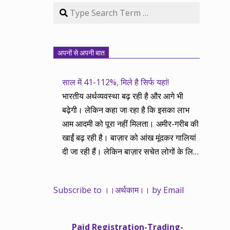
Search
अपनों से अपनी बात
साल में 41-112%, मिले है सिर्फ यहां!
भारतीय अर्थव्यवस्था बढ़ रही है और आगे भी
बढ़ेगी। लेकिन कहा जा रहा है कि इसका लाभ
आम आदमी को पूरा नहीं मिलता। अमीर-गरीब की
खाईं बढ़ रही है। बाज़ार को आंख मूंदकर गालियां
दी जा रही हैं। लेकिन बाज़ार सचेत लोगों के लिए
आय और दौलत के सृजन ही नहीं, वितरण का
काम भी करता है। हमने तथास्तु सेवा इसीलिए
Subscribe to ।।अर्थकाम।। by Email
शुरू की है ताकि अर्थव्यवस्था, खासकर कंपनियों
के बढ़ने का लाभ निपट गरीबी से ऊपर रहनेवाले
लोगों तक पहुंचाया जा सके। वे जिन्हें बैंक बहुत
Paid Registration-Trading-