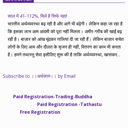
साल में 41-112%, मिले है सिर्फ यहां!
भारतीय अर्थव्यवस्था बढ़ रही है और आगे भी बढ़ेगी। लेकिन कहा जा रहा है
कि इसका लाभ आम आदमी को पूरा नहीं मिलता। अमीर-गरीब की खाईं बढ़
रही है। बाज़ार को आंख मूंदकर गालियां दी जा रही हैं। लेकिन बाज़ार सचेत
लोगों के लिए आय और दौलत के सृजन ही नहीं, वितरण का काम भी करता
है। हमने तथास्तु सेवा इसीलिए शुरू की है ताकि अर्थव्यवस्था, खासकर
कंपनियों के बढ़ने का लाभ निपट गरीबी से ऊपर रहनेवाले लोगों तक पहुंचाया
जा सके। वे जिन्हें बैंक बहुत हुआ तो 9 प्रतिशत देता है, जबकि वास्तविक
Subscribe to ।।अर्थकाम।। by Email
महंगाई की दर 10 प्रतिशत से ऊपर रहती है। वे भागकर जाते हैं सोने और
रीयल एस्टेट में चले जाते हैं तो उनकी बचत लॉक हो जाती है। देश के काम
नहीं आती। खुद उनके कितने काम आएगी, यह भी पक्का नहीं। जो पिछले
Paid Registration-Trading-Buddha
साढ़े चार सालों से अर्थकाम से जुड़े हैं, वे हमारी ईमानदारी और सत्यनिष्ठा से
Paid Registration -Tathastu
भलीभांति वाकिफ हैं। शुरू में हम भी कच्चे थे तो बाज़ार के उस्तादों के जाल
Free Registration
में फंस गए। गलतियां कीं। लेकिन जैसे ही समझ में आया, खटाक से उनसे
किनारा कस लिया। करीब सवा साल पहले से नए सिरे से शुरू किया तो