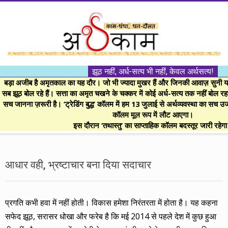
Skip
to
content
।।
झूठ नहीं, अर्ध-सत्य भी नहीं, केवल अर्थसत्य!
अर्थकाम।।
बड़ा अजीब है अमृतकाल का यह दौर। जो भी ज्यादा मुखर हैं और जिनकी आवाज़ सुनी या 
सब झूठ बोल रहे हैं। सत्ता का अमृत चखने के चक्कर में कोई अर्ध-सत्य तक नहीं बोल रहा। 
सच जानना ज़रूरी है। ‘ट्रेडिंग बुद्ध’ कॉलम में हम 13 जुलाई से अर्थव्यवस्था का सच उ
BE
कॉलम मूल रूप में लौट आएगा।
इस दौरान ‘तथास्तु’ का साप्ताहिक कॉलम बदस्तूर जारी रहेग
FINANCIALLY
Secondary
Navigation
आधार वही, भ्रष्टाचार बना दिया सदाचार
CLEVER!
Menu
प्रगति कभी हवा में नहीं होती। विकास हमेशा निरंतरता में होता है। यह कहना
सफेद झूठ, सरासर धोखा और फरेब है कि मई 2014 से पहले देश में कुछ हुआ