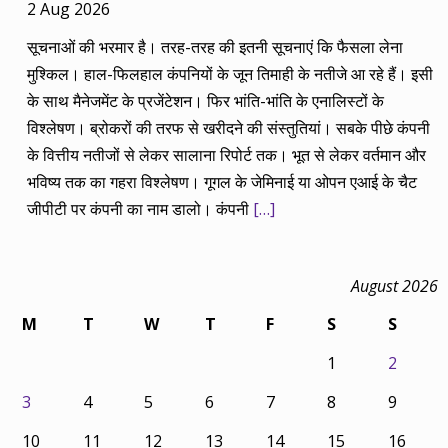
2 Aug 2026
सूचनाओं की भरमार है। तरह-तरह की इतनी सूचनाएं कि फैसला लेना
मुश्किल। हाल-फिलहाल कंपनियों के जून तिमाही के नतीजे आ रहे हैं। इसी
के साथ मैनेजमेंट के प्रजेंटेशन। फिर भांति-भांति के एनालिस्टों के
विश्लेषण। ब्रोकरों की तरफ से खरीदने की संस्तुतियां। सबके पीछे कंपनी
के वित्तीय नतीजों से लेकर सालाना रिपोर्ट तक। भूत से लेकर वर्तमान और
भविष्य तक का गहरा विश्लेषण। गूगल के जेमिनाई या ओपन एआई के चैट
जीपीटी पर कंपनी का नाम डालो। कंपनी
[…]
August 2026
M
T
W
T
F
S
S
1
2
3
4
5
6
7
8
9
10
11
12
13
14
15
16