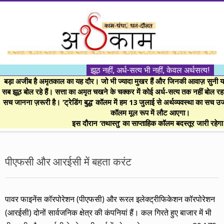
Skip
to
content
।।
झूठ नहीं, अर्ध-सत्य भी नहीं, केवल अर्थसत्य!
अर्थकाम।।
बड़ा अजीब है अमृतकाल का यह दौर। जो भी ज्यादा मुखर हैं और जिनकी आवाज़ सुनी या 
सब झूठ बोल रहे हैं। सत्ता का अमृत चखने के चक्कर में कोई अर्ध-सत्य तक नहीं बोल रहा। 
सच जानना ज़रूरी है। ‘ट्रेडिंग बुद्ध’ कॉलम में हम 13 जुलाई से अर्थव्यवस्था का सच उ
BE
कॉलम मूल रूप में लौट आएगा।
इस दौरान ‘तथास्तु’ का साप्ताहिक कॉलम बदस्तूर जारी रहेग
FINANCIALLY
Secondary
Navigation
पीएफसी और आरईसी में बहता करंट
CLEVER!
Menu
पावर फाइनेंस कॉरपोरेशन (पीएफसी) और रूरल इलेक्ट्रीफिकेशन कॉरपोरेशन
(आरईसी) दोनों सार्वजनिक क्षेत्र की कंपनियां हैं। कल गिरते हुए बाजार में भी