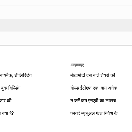
Search
आज़माइए
यबैक, डीलिस्टिंग
मोटामोटी दस बातें शेयरों की
 बुक बिल्डिंग
गोल्ड ईटीएफ एक, दाम अनेक
ाजार की
न करें कम एनएवी का लालच
क्या है?
फायदे म्यूचुअल फंड निवेश के