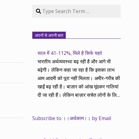
Search
अपनों से अपनी बात
साल में 41-112%, मिले है सिर्फ यहां!
भारतीय अर्थव्यवस्था बढ़ रही है और आगे भी
बढ़ेगी। लेकिन कहा जा रहा है कि इसका लाभ
आम आदमी को पूरा नहीं मिलता। अमीर-गरीब की
खाईं बढ़ रही है। बाज़ार को आंख मूंदकर गालियां
दी जा रही हैं। लेकिन बाज़ार सचेत लोगों के लिए
आय और दौलत के सृजन ही नहीं, वितरण का
काम भी करता है। हमने तथास्तु सेवा इसीलिए
Subscribe to ।।अर्थकाम।। by Email
शुरू की है ताकि अर्थव्यवस्था, खासकर कंपनियों
के बढ़ने का लाभ निपट गरीबी से ऊपर रहनेवाले
लोगों तक पहुंचाया जा सके। वे जिन्हें बैंक बहुत