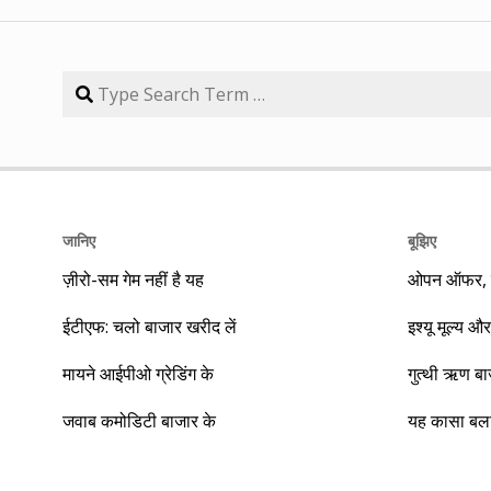
जानिए
बूझिए
ज़ीरो-सम गेम नहीं है यह
ओपन ऑफर, बा
ईटीएफ: चलो बाजार खरीद लें
इश्यू मूल्य और
मायने आईपीओ ग्रेडिंग के
गुत्थी ऋण ब
जवाब कमोडिटी बाजार के
यह कासा बला 