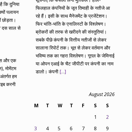
सूचनाएं कि फैसला लेना मुश्किल। हाल-
है कि दुनिया
फिलहाल कंपनियों के जून तिमाही के नतीजे आ
क्यों पलायन
रहे हैं। इसी के साथ मैनेजमेंट के प्रजेंटेशन।
ीं छोड़ता।
फिर भांति-भांति के एनालिस्टों के विश्लेषण।
है? दस साल से
ब्रोकरों की तरफ से खरीदने की संस्तुतियां।
सबके पीछे कंपनी के वित्तीय नतीजों से लेकर
सालाना रिपोर्ट तक। भूत से लेकर वर्तमान और
भविष्य तक का गहरा विश्लेषण। गूगल के जेमिनाई
्यास और एक
या ओपन एआई के चैट जीपीटी पर कंपनी का नाम
), मोमेंटम
डालो। कंपनी
[…]
अंतर्गत हम
राइब करनी
August 2026
M
T
W
T
F
S
S
1
2
3
4
5
6
7
8
9