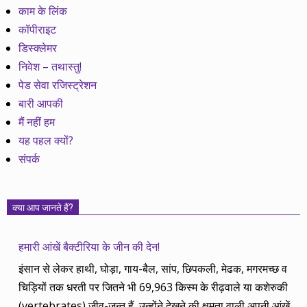
काम के लिंक
कॉपीराइट
डिस्क्लेमर
निवेश – तथास्तु!
पेड सेवा रजिस्ट्रेशन
बारी आपकी
मैं नहीं हम
यह पहल क्यों?
संपर्क
क्या आप जानते हैं?
हमारी आंखें बैक्टीरिया के जीन की देन!
इंसान से लेकर हाथी, घोड़ा, गाय-बैल, सांप, छिपकली, मेढक, मगरमच्छ व
चिड़ियों तक धरती पर जितने भी 69,963 किस्म के रीढ़वाले या कशेरुकी
(vertebrates) जीव-जन्तु हैं, उन्होंने देखने की क्षमता वाली अपनी आंखें