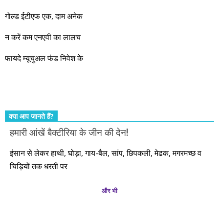
नहीं, दस साल में अपनी बचत से दस गुना दौलत बनाने के मौके बहुत सारे
गोल्ड ईटीएफ एक, दाम अनेक
आएंगे। दूसरे आपको बस उल्लू बनाएंगे। केवल हम ही हैं जो पूरी ईमानदारी
और सत्यनिष्ठा से आपके लिए निवेश के हर रविवार को शानदार मौके लेकर
न करें कम एनएवी का लालच
आते रहेंगे। तुलसीदास की चौपाई याद कीजिए – सकल पदारथ है जन मांही,
फायदे म्यूचुअल फंड निवेश के
कर्महीन नर पावत नाहीं। आपके हिस्से का कुछ कर्म हम कर दे रहे हैं। बाकी
तो आपको ही करना पड़ेगा। इसलिए…. सोचिए। समझिए। फैसला
कीजिए। तथास्तु!!!
क्या आप जानते हैं?
हमारी आंखें बैक्टीरिया के जीन की देन!
इंसान से लेकर हाथी, घोड़ा, गाय-बैल, सांप, छिपकली, मेढक, मगरमच्छ व
चिड़ियों तक धरती पर
और भी