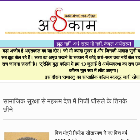
Skip
to
content
।।
झूठ नहीं, अर्ध-सत्य भी नहीं, केवल अर्थसत्य!
अर्थकाम।।
बड़ा अजीब है अमृतकाल का यह दौर। जो भी ज्यादा मुखर हैं और जिनकी आवाज़ सुनी या 
सब झूठ बोल रहे हैं। सत्ता का अमृत चखने के चक्कर में कोई अर्ध-सत्य तक नहीं बोल रहा। 
सच जानना ज़रूरी है। ‘ट्रेडिंग बुद्ध’ कॉलम में हम 13 जुलाई से अर्थव्यवस्था का सच उ
BE
कॉलम मूल रूप में लौट आएगा।
इस दौरान ‘तथास्तु’ का साप्ताहिक कॉलम बदस्तूर जारी रहेग
FINANCIALLY
Secondary
Navigation
सामाजिक सुरक्षा से महरूम देश में निजी घोंसले के तिनके
CLEVER!
Menu
छीने
वित्त मंत्री निर्मला सीतारमण ने नए वित्त वर्ष