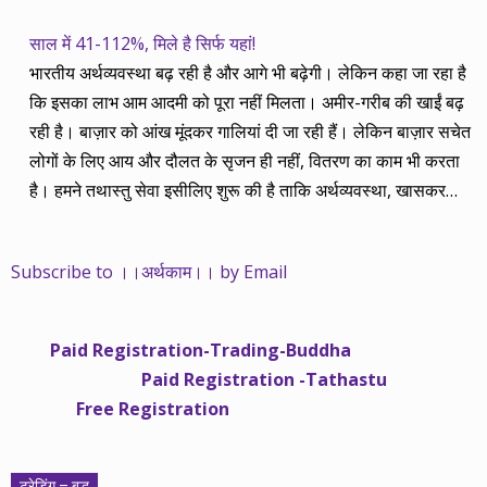
साल में 41-112%, मिले है सिर्फ यहां!
भारतीय अर्थव्यवस्था बढ़ रही है और आगे भी बढ़ेगी। लेकिन कहा जा रहा है
कि इसका लाभ आम आदमी को पूरा नहीं मिलता। अमीर-गरीब की खाईं बढ़
रही है। बाज़ार को आंख मूंदकर गालियां दी जा रही हैं। लेकिन बाज़ार सचेत
लोगों के लिए आय और दौलत के सृजन ही नहीं, वितरण का काम भी करता
है। हमने तथास्तु सेवा इसीलिए शुरू की है ताकि अर्थव्यवस्था, खासकर
कंपनियों के बढ़ने का लाभ निपट गरीबी से ऊपर रहनेवाले लोगों तक पहुंचाया
जा सके। वे जिन्हें बैंक बहुत हुआ तो 9 प्रतिशत देता है, जबकि वास्तविक
Subscribe to ।।अर्थकाम।। by Email
महंगाई की दर 10 प्रतिशत से ऊपर रहती है। वे भागकर जाते हैं सोने और
रीयल एस्टेट में चले जाते हैं तो उनकी बचत लॉक हो जाती है। देश के काम
नहीं आती। खुद उनके कितने काम आएगी, यह भी पक्का नहीं। जो पिछले
Paid Registration-Trading-Buddha
साढ़े चार सालों से अर्थकाम से जुड़े हैं, वे हमारी ईमानदारी और सत्यनिष्ठा से
Paid Registration -Tathastu
भलीभांति वाकिफ हैं। शुरू में हम भी कच्चे थे तो बाज़ार के उस्तादों के जाल
Free Registration
में फंस गए। गलतियां कीं। लेकिन जैसे ही समझ में आया, खटाक से उनसे
किनारा कस लिया। करीब सवा साल पहले से नए सिरे से शुरू किया तो
मजबूत आधार और गहन रिसर्च के साथ। उसी का नतीजा है कि हमारी
ट्रेडिंग – बुद्ध