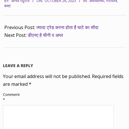
BY:
अनिल रघुराज
ON:
OCTOBER 26, 2023
IN:
अर्थव्यवस्था
,
गौरतलब
,
10-
बजट
26
Previous Post:
ज्यादा ट्रेड करना होता है घाटे का सौदा
Next Post:
डीएनए है चीनी व अम्ल
LEAVE A REPLY
Your email address will not be published.
Required fields
are marked
*
Comment
*