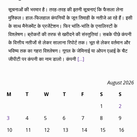
सूचनाओं की भरमार है। तरह-तरह की इतनी सूचनाएं कि फैसला लेना
मुश्किल। हाल-फिलहाल कंपनियों के जून तिमाही के नतीजे आ रहे हैं। इसी
के साथ मैनेजमेंट के प्रजेंटेशन। फिर भांति-भांति के एनालिस्टों के
विश्लेषण। ब्रोकरों की तरफ से खरीदने की संस्तुतियां। सबके पीछे कंपनी
के वित्तीय नतीजों से लेकर सालाना रिपोर्ट तक। भूत से लेकर वर्तमान और
भविष्य तक का गहरा विश्लेषण। गूगल के जेमिनाई या ओपन एआई के चैट
जीपीटी पर कंपनी का नाम डालो। कंपनी
[…]
August 2026
M
T
W
T
F
S
S
1
2
3
4
5
6
7
8
9
10
11
12
13
14
15
16