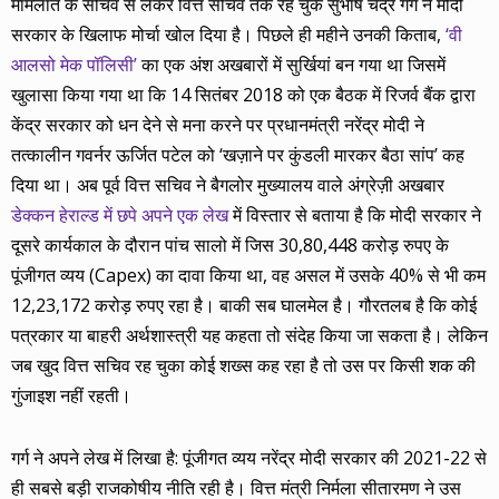
मामलात के सचिव से लेकर वित्त सचिव तक रह चुके सुभाष चंद्र गर्ग ने मोदी
सरकार के खिलाफ मोर्चा खोल दिया है। पिछले ही महीने उनकी किताब,
‘वी
आलसो मेक पॉलिसी’
का एक अंश अखबारों में सुर्खियां बन गया था जिसमें
खुलासा किया गया था कि 14 सितंबर 2018 को एक बैठक में रिजर्व बैंक द्वारा
केंद्र सरकार को धन देने से मना करने पर प्रधानमंत्री नरेंद्र मोदी ने
तत्कालीन गवर्नर ऊर्जित पटेल को ‘खज़ाने पर कुंडली मारकर बैठा सांप’ कह
दिया था। अब पूर्व वित्त सचिव ने बैगलोर मुख्यालय वाले अंग्रेज़ी अखबार
डेक्कन हेराल्ड में छपे अपने एक लेख
में विस्तार से बताया है कि मोदी सरकार ने
दूसरे कार्यकाल के दौरान पांच सालो में जिस 30,80,448 करोड़ रुपए के
पूंजीगत व्यय (Capex) का दावा किया था, वह असल में उसके 40% से भी कम
12,23,172 करोड़ रुपए रहा है। बाकी सब घालमेल है। गौरतलब है कि कोई
पत्रकार या बाहरी अर्थशास्त्री यह कहता तो संदेह किया जा सकता है। लेकिन
जब खुद वित्त सचिव रह चुका कोई शख्स कह रहा है तो उस पर किसी शक की
गुंजाइश नहीं रहती।
गर्ग ने अपने लेख में लिखा है: पूंजीगत व्यय नरेंद्र मोदी सरकार की 2021-22 से
ही सबसे बड़ी राजकोषीय नीति रही है। वित्त मंत्री निर्मला सीतारमण ने उस