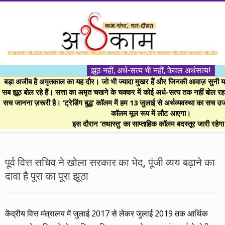
Skip
to
content
।।
झूठ नहीं, अर्ध-सत्य भी नहीं, केवल अर्थसत्य!
अर्थकाम।।
बड़ा अजीब है अमृतकाल का यह दौर। जो भी ज्यादा मुखर हैं और जिनकी आवाज़ सुनी या 
सब झूठ बोल रहे हैं। सत्ता का अमृत चखने के चक्कर में कोई अर्ध-सत्य तक नहीं बोल रहा। 
सच जानना ज़रूरी है। ‘ट्रेडिंग बुद्ध’ कॉलम में हम 13 जुलाई से अर्थव्यवस्था का सच उ
BE
कॉलम मूल रूप में लौट आएगा।
इस दौरान ‘तथास्तु’ का साप्ताहिक कॉलम बदस्तूर जारी रहेग
FINANCIALLY
Secondary
Navigation
पूर्व वित्त सचिव ने खोला सरकार का भेद, पूंजी व्यय बढ़ाने का
CLEVER!
Menu
दावा है पूरा का पूरा झूठा
केंद्रीय वित्त मंत्रालय में जुलाई 2017 से लेकर जुलाई 2019 तक आर्थिक