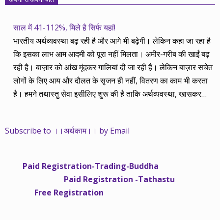
साल में 41-112%, मिले है सिर्फ यहां!
भारतीय अर्थव्यवस्था बढ़ रही है और आगे भी बढ़ेगी। लेकिन कहा जा रहा है
कि इसका लाभ आम आदमी को पूरा नहीं मिलता। अमीर-गरीब की खाईं बढ़
रही है। बाज़ार को आंख मूंदकर गालियां दी जा रही हैं। लेकिन बाज़ार सचेत
लोगों के लिए आय और दौलत के सृजन ही नहीं, वितरण का काम भी करता
है। हमने तथास्तु सेवा इसीलिए शुरू की है ताकि अर्थव्यवस्था, खासकर
कंपनियों के बढ़ने का लाभ निपट गरीबी से ऊपर रहनेवाले लोगों तक पहुंचाया
जा सके। वे जिन्हें बैंक बहुत हुआ तो 9 प्रतिशत देता है, जबकि वास्तविक
Subscribe to ।।अर्थकाम।। by Email
महंगाई की दर 10 प्रतिशत से ऊपर रहती है। वे भागकर जाते हैं सोने और
रीयल एस्टेट में चले जाते हैं तो उनकी बचत लॉक हो जाती है। देश के काम
नहीं आती। खुद उनके कितने काम आएगी, यह भी पक्का नहीं। जो पिछले
Paid Registration-Trading-Buddha
साढ़े चार सालों से अर्थकाम से जुड़े हैं, वे हमारी ईमानदारी और सत्यनिष्ठा से
Paid Registration -Tathastu
भलीभांति वाकिफ हैं। शुरू में हम भी कच्चे थे तो बाज़ार के उस्तादों के जाल
Free Registration
में फंस गए। गलतियां कीं। लेकिन जैसे ही समझ में आया, खटाक से उनसे
किनारा कस लिया। करीब सवा साल पहले से नए सिरे से शुरू किया तो