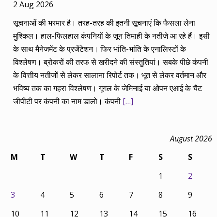
2 Aug 2026
सूचनाओं की भरमार है। तरह-तरह की इतनी सूचनाएं कि फैसला लेना
मुश्किल। हाल-फिलहाल कंपनियों के जून तिमाही के नतीजे आ रहे हैं। इसी
के साथ मैनेजमेंट के प्रजेंटेशन। फिर भांति-भांति के एनालिस्टों के
विश्लेषण। ब्रोकरों की तरफ से खरीदने की संस्तुतियां। सबके पीछे कंपनी
के वित्तीय नतीजों से लेकर सालाना रिपोर्ट तक। भूत से लेकर वर्तमान और
भविष्य तक का गहरा विश्लेषण। गूगल के जेमिनाई या ओपन एआई के चैट
जीपीटी पर कंपनी का नाम डालो। कंपनी
[…]
August 2026
M
T
W
T
F
S
S
1
2
3
4
5
6
7
8
9
10
11
12
13
14
15
16