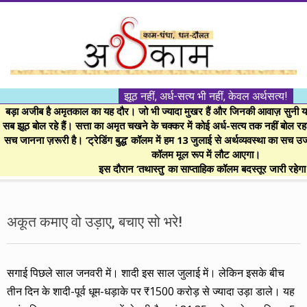
Skip
to
content
।।
झूठ नहीं, अर्ध-सत्य भी नहीं, केवल अर्थसत्य!
अर्थकाम।।
बड़ा अजीब है अमृतकाल का यह दौर। जो भी ज्यादा मुखर हैं और जिनकी आवाज़ सुनी या 
सब झूठ बोल रहे हैं। सत्ता का अमृत चखने के चक्कर में कोई अर्ध-सत्य तक नहीं बोल रहा। 
सच जानना ज़रूरी है। ‘ट्रेडिंग बुद्ध’ कॉलम में हम 13 जुलाई से अर्थव्यवस्था का सच उ
BE
कॉलम मूल रूप में लौट आएगा।
इस दौरान ‘तथास्तु’ का साप्ताहिक कॉलम बदस्तूर जारी रहेग
FINANCIALLY
Secondary
Navigation
अकूत कमाए वो उड़ाए, बचाए सो भरे!
CLEVER!
Menu
सगाई पिछले साल जनवरी में। शादी इस साल जुलाई में। लेकिन इसके बीच
तीन दिन के शादी-पूर्व धूम-धड़ाके पर ₹1500 करोड़ से ज्यादा उड़ा डाले। यह