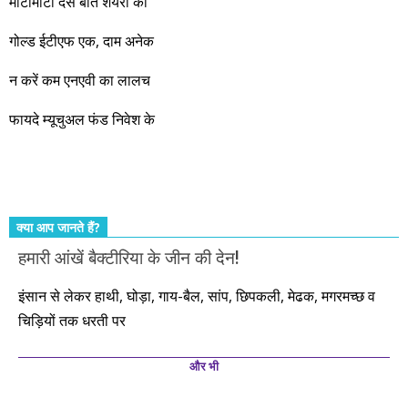
जबरदस्त प्रगति के साल होने जा रहे हैं। इस दौरान एक साल में दोगुना ही
मोटामोटी दस बातें शेयरों की
नहीं, दस साल में अपनी बचत से दस गुना दौलत बनाने के मौके बहुत सारे
गोल्ड ईटीएफ एक, दाम अनेक
आएंगे। दूसरे आपको बस उल्लू बनाएंगे। केवल हम ही हैं जो पूरी ईमानदारी
और सत्यनिष्ठा से आपके लिए निवेश के हर रविवार को शानदार मौके लेकर
न करें कम एनएवी का लालच
आते रहेंगे। तुलसीदास की चौपाई याद कीजिए – सकल पदारथ है जन मांही,
फायदे म्यूचुअल फंड निवेश के
कर्महीन नर पावत नाहीं। आपके हिस्से का कुछ कर्म हम कर दे रहे हैं। बाकी
तो आपको ही करना पड़ेगा। इसलिए…. सोचिए। समझिए। फैसला
कीजिए। तथास्तु!!!
क्या आप जानते हैं?
हमारी आंखें बैक्टीरिया के जीन की देन!
इंसान से लेकर हाथी, घोड़ा, गाय-बैल, सांप, छिपकली, मेढक, मगरमच्छ व
चिड़ियों तक धरती पर
और भी