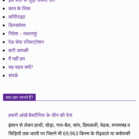
इस सेवा से जुड़ी ज़रूरी शर्तें
काम के लिंक
कॉपीराइट
डिस्क्लेमर
निवेश – तथास्तु!
पेड सेवा रजिस्ट्रेशन
बारी आपकी
मैं नहीं हम
यह पहल क्यों?
संपर्क
क्या आप जानते हैं?
हमारी आंखें बैक्टीरिया के जीन की देन!
इंसान से लेकर हाथी, घोड़ा, गाय-बैल, सांप, छिपकली, मेढक, मगरमच्छ व
चिड़ियों तक धरती पर जितने भी 69,963 किस्म के रीढ़वाले या कशेरुकी