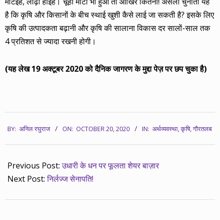
मोटइहैं, लोढ़ा होइहैं। चूहा मोटा भी हुआ तो आखिर कितना! असली चुनौती यह
है कि कृषि और किसानों के बीच स्थाई खुशी कैसे लाई जा सकती है? इसके लिए
कृषि की उत्पादकता बढ़ानी और कृषि की सालाना विकास दर सालों-साल तक
4 प्रतिशत से ज्यादा रखनी होगी।
(यह लेख 19 अक्टूबर 2020 को दैनिक जागरण के मुद्दा पेज़ पर छप चुका है)
2020-
BY:
अनिल रघुराज
ON:
OCTOBER 20, 2020
IN:
अर्थव्यवस्था
,
कृषि
,
गौरतलब
10-
20
Previous Post:
उधारी के धन पर फूलता शेयर बाज़ार
Next Post:
निर्लज्ज सेनापति!