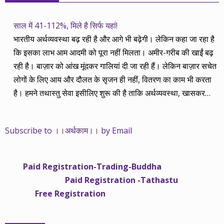
साल में 41-112%, मिले है सिर्फ यहां!
भारतीय अर्थव्यवस्था बढ़ रही है और आगे भी बढ़ेगी। लेकिन कहा जा रहा है
कि इसका लाभ आम आदमी को पूरा नहीं मिलता। अमीर-गरीब की खाईं बढ़
रही है। बाज़ार को आंख मूंदकर गालियां दी जा रही हैं। लेकिन बाज़ार सचेत
लोगों के लिए आय और दौलत के सृजन ही नहीं, वितरण का काम भी करता
है। हमने तथास्तु सेवा इसीलिए शुरू की है ताकि अर्थव्यवस्था, खासकर
कंपनियों के बढ़ने का लाभ निपट गरीबी से ऊपर रहनेवाले लोगों तक पहुंचाया
जा सके। वे जिन्हें बैंक बहुत हुआ तो 9 प्रतिशत देता है, जबकि वास्तविक
Subscribe to ।।अर्थकाम।। by Email
महंगाई की दर 10 प्रतिशत से ऊपर रहती है। वे भागकर जाते हैं सोने और
रीयल एस्टेट में चले जाते हैं तो उनकी बचत लॉक हो जाती है। देश के काम
नहीं आती। खुद उनके कितने काम आएगी, यह भी पक्का नहीं। जो पिछले
Paid Registration-Trading-Buddha
साढ़े चार सालों से अर्थकाम से जुड़े हैं, वे हमारी ईमानदारी और सत्यनिष्ठा से
Paid Registration -Tathastu
भलीभांति वाकिफ हैं। शुरू में हम भी कच्चे थे तो बाज़ार के उस्तादों के जाल
Free Registration
में फंस गए। गलतियां कीं। लेकिन जैसे ही समझ में आया, खटाक से उनसे
किनारा कस लिया। करीब सवा साल पहले से नए सिरे से शुरू किया तो