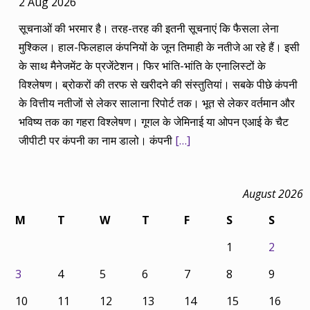
2 Aug 2026
सूचनाओं की भरमार है। तरह-तरह की इतनी सूचनाएं कि फैसला लेना
मुश्किल। हाल-फिलहाल कंपनियों के जून तिमाही के नतीजे आ रहे हैं। इसी
के साथ मैनेजमेंट के प्रजेंटेशन। फिर भांति-भांति के एनालिस्टों के
विश्लेषण। ब्रोकरों की तरफ से खरीदने की संस्तुतियां। सबके पीछे कंपनी
के वित्तीय नतीजों से लेकर सालाना रिपोर्ट तक। भूत से लेकर वर्तमान और
भविष्य तक का गहरा विश्लेषण। गूगल के जेमिनाई या ओपन एआई के चैट
जीपीटी पर कंपनी का नाम डालो। कंपनी
[…]
August 2026
M
T
W
T
F
S
S
1
2
3
4
5
6
7
8
9
10
11
12
13
14
15
16