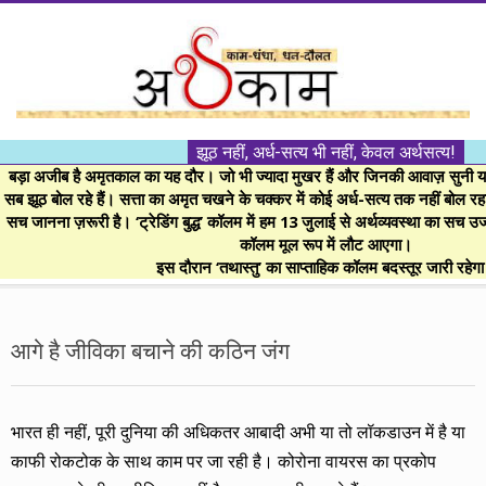
Skip
to
content
।।
झूठ नहीं, अर्ध-सत्य भी नहीं, केवल अर्थसत्य!
अर्थकाम।।
बड़ा अजीब है अमृतकाल का यह दौर। जो भी ज्यादा मुखर हैं और जिनकी आवाज़ सुनी या 
सब झूठ बोल रहे हैं। सत्ता का अमृत चखने के चक्कर में कोई अर्ध-सत्य तक नहीं बोल रहा। 
सच जानना ज़रूरी है। ‘ट्रेडिंग बुद्ध’ कॉलम में हम 13 जुलाई से अर्थव्यवस्था का सच उ
BE
कॉलम मूल रूप में लौट आएगा।
इस दौरान ‘तथास्तु’ का साप्ताहिक कॉलम बदस्तूर जारी रहेग
FINANCIALLY
Secondary
Navigation
आगे है जीविका बचाने की कठिन जंग
CLEVER!
Menu
भारत ही नहीं, पूरी दुनिया की अधिकतर आबादी अभी या तो लॉकडाउन में है या
काफी रोकटोक के साथ काम पर जा रही है। कोरोना वायरस का प्रकोप