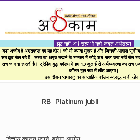
Skip
to
content
।।
झूठ नहीं, अर्ध-सत्य भी नहीं, केवल अर्थसत्य!
अर्थकाम।।
बड़ा अजीब है अमृतकाल का यह दौर। जो भी ज्यादा मुखर हैं और जिनकी आवाज़ सुनी या 
सब झूठ बोल रहे हैं। सत्ता का अमृत चखने के चक्कर में कोई अर्ध-सत्य तक नहीं बोल रहा। 
सच जानना ज़रूरी है। ‘ट्रेडिंग बुद्ध’ कॉलम में हम 13 जुलाई से अर्थव्यवस्था का सच उ
BE
कॉलम मूल रूप में लौट आएगा।
इस दौरान ‘तथास्तु’ का साप्ताहिक कॉलम बदस्तूर जारी रहेग
FINANCIALLY
Secondary
Navigation
RBI Platinum jubli
CLEVER!
Menu
वित्तीय कानून पुराने, बनेगा आयोग