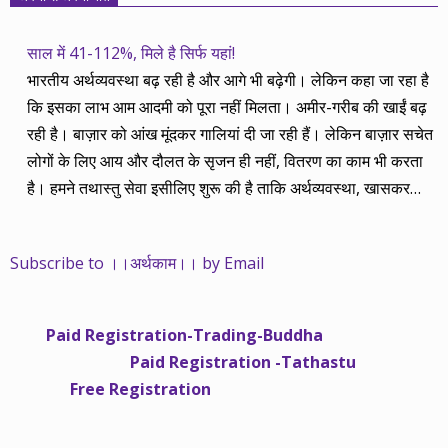
साल में 41-112%, मिले है सिर्फ यहां!
भारतीय अर्थव्यवस्था बढ़ रही है और आगे भी बढ़ेगी। लेकिन कहा जा रहा है
कि इसका लाभ आम आदमी को पूरा नहीं मिलता। अमीर-गरीब की खाईं बढ़
रही है। बाज़ार को आंख मूंदकर गालियां दी जा रही हैं। लेकिन बाज़ार सचेत
लोगों के लिए आय और दौलत के सृजन ही नहीं, वितरण का काम भी करता
है। हमने तथास्तु सेवा इसीलिए शुरू की है ताकि अर्थव्यवस्था, खासकर
कंपनियों के बढ़ने का लाभ निपट गरीबी से ऊपर रहनेवाले लोगों तक पहुंचाया
जा सके। वे जिन्हें बैंक बहुत हुआ तो 9 प्रतिशत देता है, जबकि वास्तविक
Subscribe to ।।अर्थकाम।। by Email
महंगाई की दर 10 प्रतिशत से ऊपर रहती है। वे भागकर जाते हैं सोने और
रीयल एस्टेट में चले जाते हैं तो उनकी बचत लॉक हो जाती है। देश के काम
नहीं आती। खुद उनके कितने काम आएगी, यह भी पक्का नहीं। जो पिछले
Paid Registration-Trading-Buddha
साढ़े चार सालों से अर्थकाम से जुड़े हैं, वे हमारी ईमानदारी और सत्यनिष्ठा से
Paid Registration -Tathastu
भलीभांति वाकिफ हैं। शुरू में हम भी कच्चे थे तो बाज़ार के उस्तादों के जाल
Free Registration
में फंस गए। गलतियां कीं। लेकिन जैसे ही समझ में आया, खटाक से उनसे
किनारा कस लिया। करीब सवा साल पहले से नए सिरे से शुरू किया तो