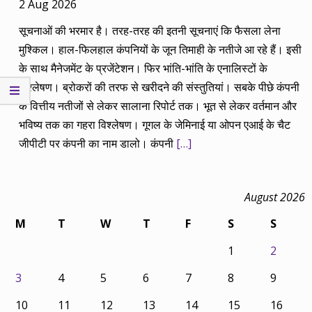
2 Aug 2026
सूचनाओं की भरमार है। तरह-तरह की इतनी सूचनाएं कि फैसला लेना
मुश्किल। हाल-फिलहाल कंपनियों के जून तिमाही के नतीजे आ रहे हैं। इसी
के साथ मैनेजमेंट के प्रजेंटेशन। फिर भांति-भांति के एनालिस्टों के
विश्लेषण। ब्रोकरों की तरफ से खरीदने की संस्तुतियां। सबके पीछे कंपनी
के वित्तीय नतीजों से लेकर सालाना रिपोर्ट तक। भूत से लेकर वर्तमान और
भविष्य तक का गहरा विश्लेषण। गूगल के जेमिनाई या ओपन एआई के चैट
जीपीटी पर कंपनी का नाम डालो। कंपनी
[…]
August 2026
M
T
W
T
F
S
S
1
2
3
4
5
6
7
8
9
10
11
12
13
14
15
16