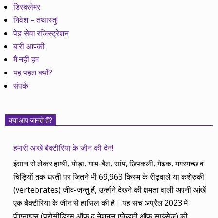
डिस्क्लेमर
निवेश – तथास्तु!
पेड सेवा रजिस्ट्रेशन
बारी आपकी
मैं नहीं हम
यह पहल क्यों?
संपर्क
क्या आप जानते हैं?
हमारी आंखें बैक्टीरिया के जीन की देन!
इंसान से लेकर हाथी, घोड़ा, गाय-बैल, सांप, छिपकली, मेढक, मगरमच्छ व
चिड़ियों तक धरती पर जितने भी 69,963 किस्म के रीढ़वाले या कशेरुकी
(vertebrates) जीव-जन्तु हैं, उन्होंने देखने की क्षमता वाली अपनी आंखें
एक बैक्टीरिया के जीन से हासिल की है। यह सच अप्रैल 2023 में
पीएनएएस (प्रोसीडिंग्स ऑफ द नेशनल एकेडमी ऑफ साइंसेज) की
…