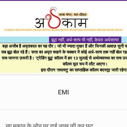
Skip
to
content
।।
झूठ नहीं, अर्ध-सत्य भी नहीं, केवल अर्थसत्य!
अर्थकाम।।
बड़ा अजीब है अमृतकाल का यह दौर। जो भी ज्यादा मुखर हैं और जिनकी आवाज़ सुनी या 
सब झूठ बोल रहे हैं। सत्ता का अमृत चखने के चक्कर में कोई अर्ध-सत्य तक नहीं बोल रहा। 
सच जानना ज़रूरी है। ‘ट्रेडिंग बुद्ध’ कॉलम में हम 13 जुलाई से अर्थव्यवस्था का सच उ
BE
कॉलम मूल रूप में लौट आएगा।
इस दौरान ‘तथास्तु’ का साप्ताहिक कॉलम बदस्तूर जारी रहेग
FINANCIALLY
Secondary
Navigation
EMI
CLEVER!
Menu
नए मकान के लोन पर ढाई लाख की कर छूट