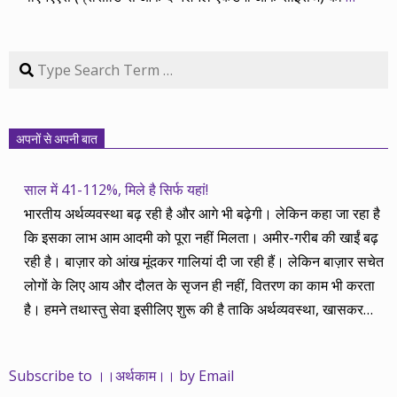
Search
अपनों से अपनी बात
साल में 41-112%, मिले है सिर्फ यहां!
भारतीय अर्थव्यवस्था बढ़ रही है और आगे भी बढ़ेगी। लेकिन कहा जा रहा है
कि इसका लाभ आम आदमी को पूरा नहीं मिलता। अमीर-गरीब की खाईं बढ़
रही है। बाज़ार को आंख मूंदकर गालियां दी जा रही हैं। लेकिन बाज़ार सचेत
लोगों के लिए आय और दौलत के सृजन ही नहीं, वितरण का काम भी करता
है। हमने तथास्तु सेवा इसीलिए शुरू की है ताकि अर्थव्यवस्था, खासकर
कंपनियों के बढ़ने का लाभ निपट गरीबी से ऊपर रहनेवाले लोगों तक पहुंचाया
जा सके। वे जिन्हें बैंक बहुत हुआ तो 9 प्रतिशत देता है, जबकि वास्तविक
Subscribe to ।।अर्थकाम।। by Email
महंगाई की दर 10 प्रतिशत से ऊपर रहती है। वे भागकर जाते हैं सोने और