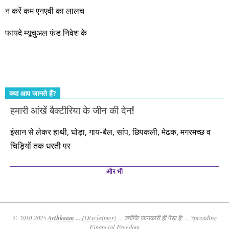
और सत्यनिष्ठा से आपके लिए निवेश के हर रविवार को शानदार मौके लेकर
न करें कम एनएवी का लालच
आते रहेंगे। तुलसीदास की चौपाई याद कीजिए – सकल पदारथ है जन मांही,
फायदे म्यूचुअल फंड निवेश के
कर्महीन नर पावत नाहीं। आपके हिस्से का कुछ कर्म हम कर दे रहे हैं। बाकी
तो आपको ही करना पड़ेगा। इसलिए…. सोचिए। समझिए। फैसला
कीजिए। तथास्तु!!!
क्या आप जानते हैं?
हमारी आंखें बैक्टीरिया के जीन की देन!
इंसान से लेकर हाथी, घोड़ा, गाय-बैल, सांप, छिपकली, मेढक, मगरमच्छ व
चिड़ियों तक धरती पर
और भी
Arthkaam
...
© 2010-2025
{Disclaimer}
... क्योंकि जानकारी ही पैसा है! ... Spreading
Financial Freedom