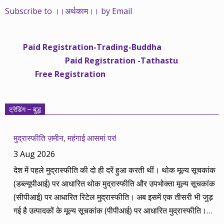
जा सके। वे जिन्हें बैंक बहुत हुआ तो 9 प्रतिशत देता है, जबकि वास्तविक
Subscribe to ।।अर्थकाम।। by Email
महंगाई की दर 10 प्रतिशत से ऊपर रहती है। वे भागकर जाते हैं सोने और
रीयल एस्टेट में चले जाते हैं तो उनकी बचत लॉक हो जाती है। देश के काम
नहीं आती। खुद उनके कितने काम आएगी, यह भी पक्का नहीं। जो पिछले
Paid Registration-Trading-Buddha
साढ़े चार सालों से अर्थकाम से जुड़े हैं, वे हमारी ईमानदारी और सत्यनिष्ठा से
Paid Registration -Tathastu
भलीभांति वाकिफ हैं। शुरू में हम भी कच्चे थे तो बाज़ार के उस्तादों के जाल
Free Registration
में फंस गए। गलतियां कीं। लेकिन जैसे ही समझ में आया, खटाक से उनसे
किनारा कस लिया। करीब सवा साल पहले से नए सिरे से शुरू किया तो
मजबूत आधार और गहन रिसर्च के साथ। उसी का नतीजा है कि हमारी
ट्रेडिंग – बुद्ध
सलाहें शानदार-जानदार रिटर्न दे रही हैं। पिछली बार हमने अगस्त 2013 से
अगस्त 2014 तक का लेखाजोखा रखा था। अब सितंबर 2013 से सितंबर
मुद्रास्फीति ज़मीन, महंगाई आसमां पर!
2014 की बानगी पेश है। सितंबर 2013 में पांच रविवार थे तो पांच
3 Aug 2026
कंपनियां। आप नीचे की सारिणी से देख सकते हैं कि पांच में चार ने अपना
देश में पहले मुद्रास्फीति की दो ही दरें हुआ करती थीं। थोक मूल्य सूचकांक
(तीन से पांच साल का) लक्ष्य साल भर में ही पूरा कर लिया है, जबकि एक
(डब्ल्यूपीआई) पर आधारित थोक मुद्रास्फीति और उपभोक्ता मूल्य सूचकांक
कंपनी 84.57 प्रतिशत रिटर्न के साथ लक्ष्य से ज़रा-सा पीछे है। तारीख
(सीपीआई) पर आधारित रिटेल मुद्रास्फीति। अब इसमें एक तीसरी भी जुड़
कंपनी तब का भाव समय लक्ष्य 30/09/14 का भाव रिटर्न (%) 01/09/13
गई है उत्पादकों के मूल्य सूचकांक (पीपीआई) पर आधारित मुद्रास्फीति।
डॉ. रेड्डीज़ लैब 2292.90 3 साल 2815 3229.60 40.85 08/09/13
लेकिन ये सभी बैंकिंग, कॉरपोरेट क्षेत्र और वित्तीय तंत्र के लिए मायने रखती