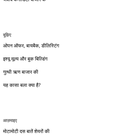
वो 446.90 रुपए का शिखर भी चूम चुका है। बाकी बची मिडकैप कंपनी
नवनीत एजुकेशन में तीन साल का लक्ष्य 110 रुपए था। उसका शेयर 10
सितंबर 2014 को 104.90 रुपए तक जाने के बाद 30 सितंबर को 2014
को 98.10 रुपए पर था, जो साल का 84.97 रिटर्न दिखाता है। आप ऊपर
बूझिए
की सारिणी से देख सकते हैं कि 1 सितंबर 2013 से 30 सितंबर 2014 तक
ओपन ऑफर, बायबैक, डीलिस्टिंग
की अवधि में तथास्तु में बताई पांच कंपनियों ने न्यूनतम 40.85 प्रतिशत और
अधिकतम 111.86 प्रतिशत रिटर्न दिया है। इसी दौरान एनएसई निफ्टी ने
इश्यू मूल्य और बुक बिल्डिंग
5550.75 से 7964.80 तक जाकर 43.49 प्रतिशत और बीएसई सेंसेक्स
गुत्थी ऋण बाजार की
ने 18,886.13 से 26,567.99 तक पहुंचकर 40.67 प्रतिशत का रिटर्न
दिया है। दोस्तों! पुरानी बात फिर दोहरा रहा हूं कि मात्र 200 रुपए में अगर
यह कासा बला क्या है?
कोई सवा आपको बाज़ार से ज्यादा रिटर्न दिला रही है, वो भी आपको आपकी
भाषा में अच्छी तरह कंपनी की जानकारी देकर तो क्या इस सेवा को आपका
और आपको इस सेवा का लाभ नहीं मिलना चाहिए। बढ़ रही अर्थव्यवस्था का
लाभ उठाइए। यकीन मानिए कि मोदी की सरकार बस एक निमित्त मात्र है।
आज़माइए
वो रहे या कोई और आए, अगले दस साल भारतीय अर्थव्यवस्था के लिए
जबरदस्त प्रगति के साल होने जा रहे हैं। इस दौरान एक साल में दोगुना ही
मोटामोटी दस बातें शेयरों की