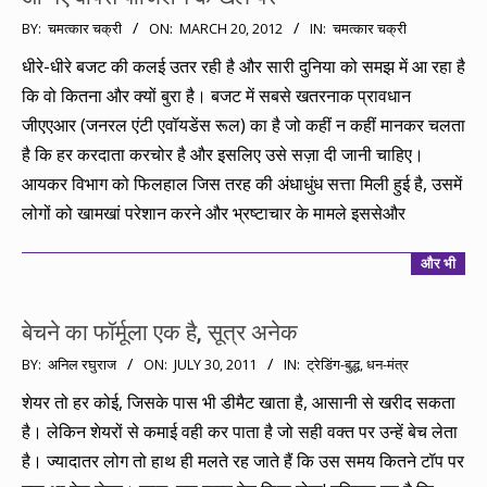
2012-
BY:
चमत्कार चक्री
ON:
MARCH 20, 2012
IN:
चमत्कार चक्री
03-
धीरे-धीरे बजट की कलई उतर रही है और सारी दुनिया को समझ में आ रहा है
20
कि वो कितना और क्यों बुरा है। बजट में सबसे खतरनाक प्रावधान
जीएएआर (जनरल एंटी एवॉयडेंस रूल) का है जो कहीं न कहीं मानकर चलता
है कि हर करदाता करचोर है और इसलिए उसे सज़ा दी जानी चाहिए।
आयकर विभाग को फिलहाल जिस तरह की अंधाधुंध सत्ता मिली हुई है, उसमें
लोगों को खामखां परेशान करने और भ्रष्टाचार के मामले इससेऔर
और भी
बेचने का फॉर्मूला एक है, सूत्र अनेक
2011-
BY:
अनिल रघुराज
ON:
JULY 30, 2011
IN:
ट्रेडिंग-बुद्ध
,
धन-मंत्र
07-
शेयर तो हर कोई, जिसके पास भी डीमैट खाता है, आसानी से खरीद सकता
30
है। लेकिन शेयरों से कमाई वही कर पाता है जो सही वक्त पर उन्हें बेच लेता
है। ज्यादातर लोग तो हाथ ही मलते रह जाते हैं कि उस समय कितने टॉप पर