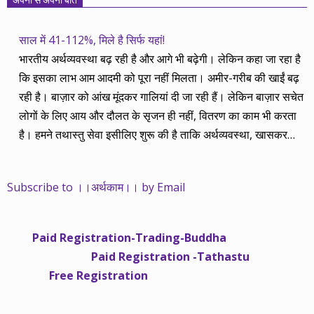
साल में 41-112%, मिले है सिर्फ यहां!
भारतीय अर्थव्यवस्था बढ़ रही है और आगे भी बढ़ेगी। लेकिन कहा जा रहा है
कि इसका लाभ आम आदमी को पूरा नहीं मिलता। अमीर-गरीब की खाईं बढ़
रही है। बाज़ार को आंख मूंदकर गालियां दी जा रही हैं। लेकिन बाज़ार सचेत
लोगों के लिए आय और दौलत के सृजन ही नहीं, वितरण का काम भी करता
है। हमने तथास्तु सेवा इसीलिए शुरू की है ताकि अर्थव्यवस्था, खासकर
कंपनियों के बढ़ने का लाभ निपट गरीबी से ऊपर रहनेवाले लोगों तक पहुंचाया
जा सके। वे जिन्हें बैंक बहुत हुआ तो 9 प्रतिशत देता है, जबकि वास्तविक
Subscribe to ।।अर्थकाम।। by Email
महंगाई की दर 10 प्रतिशत से ऊपर रहती है। वे भागकर जाते हैं सोने और
रीयल एस्टेट में चले जाते हैं तो उनकी बचत लॉक हो जाती है। देश के काम
नहीं आती। खुद उनके कितने काम आएगी, यह भी पक्का नहीं। जो पिछले
Paid Registration-Trading-Buddha
साढ़े चार सालों से अर्थकाम से जुड़े हैं, वे हमारी ईमानदारी और सत्यनिष्ठा से
Paid Registration -Tathastu
भलीभांति वाकिफ हैं। शुरू में हम भी कच्चे थे तो बाज़ार के उस्तादों के जाल
Free Registration
में फंस गए। गलतियां कीं। लेकिन जैसे ही समझ में आया, खटाक से उनसे
किनारा कस लिया। करीब सवा साल पहले से नए सिरे से शुरू किया तो