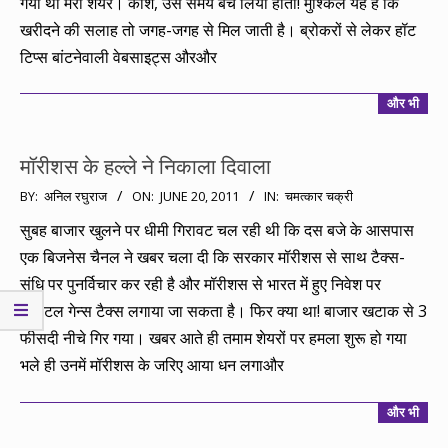
गया था मेरा शेयर। काश, उस समय बेच लिया होता! मुश्किल यह है कि
खरीदने की सलाह तो जगह-जगह से मिल जाती है। ब्रोकरों से लेकर हॉट
टिप्स बांटनेवाली वेबसाइट्स औरऔर
और भी
मॉरीशस के हल्ले ने निकाला दिवाला
2011-
BY:
अनिल रघुराज
ON:
JUNE 20, 2011
IN:
चमत्कार चक्री
06-
सुबह बाजार खुलने पर धीमी गिरावट चल रही थी कि दस बजे के आसपास
20
एक बिजनेस चैनल ने खबर चला दी कि सरकार मॉरीशस से साथ टैक्स-
संधि पर पुनर्विचार कर रही है और मॉरीशस से भारत में हुए निवेश पर
कैपिटल गेन्स टैक्स लगाया जा सकता है। फिर क्या था! बाजार खटाक से 3
फीसदी नीचे गिर गया। खबर आते ही तमाम शेयरों पर हमला शुरू हो गया
भले ही उनमें मॉरीशस के जरिए आया धन लगाऔर
और भी