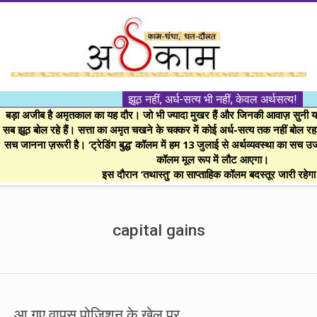
Skip
to
content
।।
झूठ नहीं, अर्ध-सत्य भी नहीं, केवल अर्थसत्य!
अर्थकाम।।
बड़ा अजीब है अमृतकाल का यह दौर। जो भी ज्यादा मुखर हैं और जिनकी आवाज़ सुनी या 
सब झूठ बोल रहे हैं। सत्ता का अमृत चखने के चक्कर में कोई अर्ध-सत्य तक नहीं बोल रहा। 
सच जानना ज़रूरी है। ‘ट्रेडिंग बुद्ध’ कॉलम में हम 13 जुलाई से अर्थव्यवस्था का सच उ
BE
कॉलम मूल रूप में लौट आएगा।
इस दौरान ‘तथास्तु’ का साप्ताहिक कॉलम बदस्तूर जारी रहेग
FINANCIALLY
Secondary
Navigation
capital gains
CLEVER!
Menu
आ गए वापस पोजिशन के खेल पर