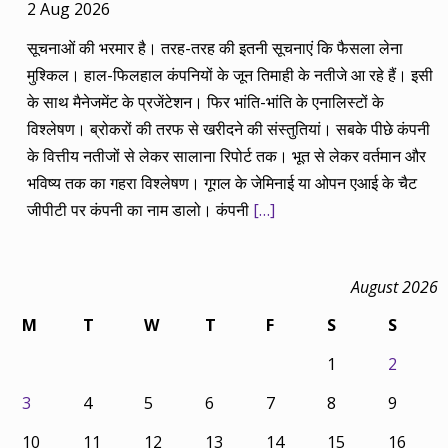
2 Aug 2026
सूचनाओं की भरमार है। तरह-तरह की इतनी सूचनाएं कि फैसला लेना
मुश्किल। हाल-फिलहाल कंपनियों के जून तिमाही के नतीजे आ रहे हैं। इसी
के साथ मैनेजमेंट के प्रजेंटेशन। फिर भांति-भांति के एनालिस्टों के
विश्लेषण। ब्रोकरों की तरफ से खरीदने की संस्तुतियां। सबके पीछे कंपनी
के वित्तीय नतीजों से लेकर सालाना रिपोर्ट तक। भूत से लेकर वर्तमान और
भविष्य तक का गहरा विश्लेषण। गूगल के जेमिनाई या ओपन एआई के चैट
जीपीटी पर कंपनी का नाम डालो। कंपनी
[…]
August 2026
M
T
W
T
F
S
S
1
2
3
4
5
6
7
8
9
10
11
12
13
14
15
16