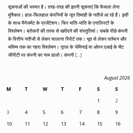
सूचनाओं की भरमार है। तरह-तरह की इतनी सूचनाएं कि फैसला लेना
मुश्किल। हाल-फिलहाल कंपनियों के जून तिमाही के नतीजे आ रहे हैं। इसी
के साथ मैनेजमेंट के प्रजेंटेशन। फिर भांति-भांति के एनालिस्टों के
विश्लेषण। ब्रोकरों की तरफ से खरीदने की संस्तुतियां। सबके पीछे कंपनी
के वित्तीय नतीजों से लेकर सालाना रिपोर्ट तक। भूत से लेकर वर्तमान और
भविष्य तक का गहरा विश्लेषण। गूगल के जेमिनाई या ओपन एआई के चैट
जीपीटी पर कंपनी का नाम डालो। कंपनी
[…]
August 2026
M
T
W
T
F
S
S
1
2
3
4
5
6
7
8
9
10
11
12
13
14
15
16