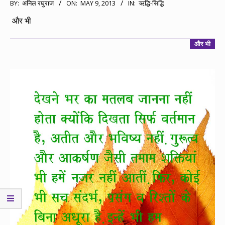
2013-
BY:
अनिल रघुराज
ON:
MAY 9, 2013
IN:
ऋद्धि-सिद्धि
05-
और भी
09
और भी